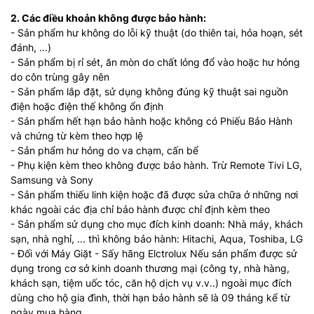
2. Các điều khoản không được bảo hành:
- Sản phẩm hư không do lỗi kỹ thuật (do thiên tai, hỏa hoạn, sét
đánh, ...)
- Sản phẩm bị rỉ sét, ăn mòn do chất lỏng đổ vào hoặc hư hỏng
do côn trùng gây nên
- Sản phẩm lắp đặt, sử dụng không đúng kỹ thuật sai nguồn
điện hoặc điện thế không ổn định
- Sản phẩm hết hạn bảo hành hoặc không có Phiếu Bảo Hành
và chứng từ kèm theo hợp lệ
- Sản phẩm hư hỏng do va chạm, cấn bể
- Phụ kiện kèm theo không được bảo hành. Trừ Remote Tivi LG,
Samsung và Sony
- Sản phẩm thiếu linh kiện hoặc đã được sửa chữa ở những nơi
khác ngoài các địa chỉ bảo hành được chỉ định kèm theo
- Sản phẩm sử dụng cho mục đích kinh doanh: Nhà máy, khách
sạn, nhà nghỉ, ... thì không bảo hành: Hitachi, Aqua, Toshiba, LG
- Đối với Máy Giặt - Sấy hãng Elctrolux Nếu sản phẩm được sử
dụng trong cơ sở kinh doanh thương mại (công ty, nhà hàng,
khách sạn, tiệm uốc tóc, căn hộ dịch vụ v.v..) ngoài mục đích
dùng cho hộ gia đình, thời hạn bảo hành sẽ là 09 tháng kể từ
ngày mua hàng.