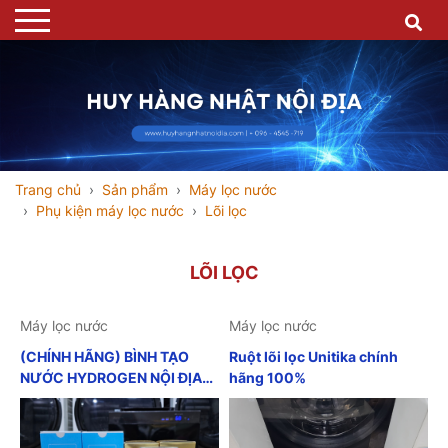
Trang chủ
Sản phẩm
Máy lọc nước
Phụ kiện máy lọc nước
Lõi lọc
LÕI LỌC
Máy lọc nước
Máy lọc nước
(CHÍNH HÃNG) BÌNH TẠO
Ruột lõi lọc Unitika chính
NƯỚC HYDROGEN NỘI ĐỊA
hãng 100%
NHẬT GIẢM BÉO GIẢM CÂN
GIẢM MỠ BỤNG CHỐNG LÃO
HOÁ ĐẸP DA TĂNG CƯỜNG