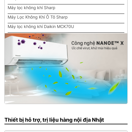
Máy lọc không khí Sharp
Máy Lọc Không Khí Ô Tô Sharp
Máy lọc không khí Daikin MCK70U
Máy lọc khí Daikin MCK70R
Máy Giặt Panasonic NA-VX
Máy giặt Toshiba TW-127X8
May lọc không khí DAIKIN MCK70M
Máy lọc không khí DAIKIN MCK70T-W 2017
Máy giặt PANASONIC NA-SVX
Thiết bị hỗ trợ, trị liệu hàng nội địa Nhật