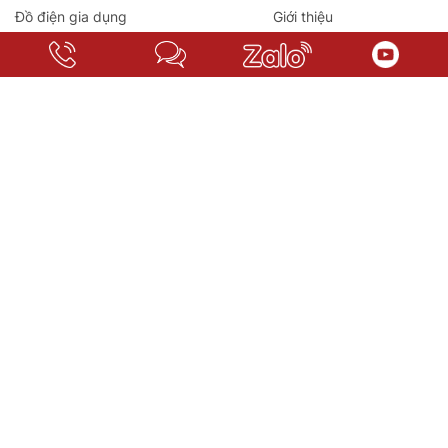
Đồ điện gia dụng
Giới thiệu
Thiết bị hỗ trợ, trị liệu hàng nội địa Nhật
Liên hệ
Máy lọc nước
Tin tức
Thiết bị nhà bếp
Video
Dịch vụ
Chính sách hỗ trợ
Chính sách trả hàng
Chính sách bảo hành
Chính sách mua hàng
Chính sách người dùng
Copyright HUY HÀNG NHẬT NỘI ĐỊA. Designed by Nina