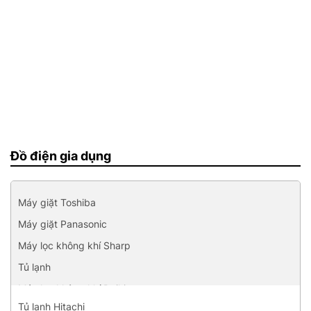
Đồ điện gia dụng
Máy giặt Toshiba
Máy giặt Panasonic
Máy lọc không khí Sharp
Tủ lạnh
Máy lọc không khí Daikin
Tủ lạnh Hitachi
Máy lạnh treo tường Mitsubishi