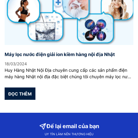
t
Máy lọc nước điện giải ion kiềm hàng nội địa Nhật
Má
18/03/2024
15
Huy Hàng Nhật Nội Địa chuyên cung cấp các sản phẩm điện
Cu
máy hàng Nhật nội địa đặc biệt chúng tôi chuyên máy lọc nước
ng
độ
điện giải ion kiềm, cơ sở chúng tôi tại Thành Phố Hồ Chí Minh và
cá
t
bán hàng cả nước.
ng
ĐỌC THÊM
nê
a
ki
nă
Để lại email của bạn
UY TÍN LÀM NÊN THƯƠNG HIỆU