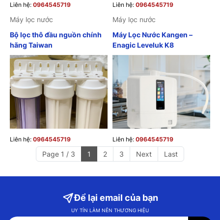
Liên hệ:
0964545719
Liên hệ:
0964545719
Máy lọc nước
Máy lọc nước
Bộ lọc thô đầu nguồn chính
Máy Lọc Nước Kangen –
hãng Taiwan
Enagic Leveluk K8
Liên hệ:
0964545719
Liên hệ:
0964545719
Page 1 / 3
1
2
3
Next
Last
Để lại email của bạn
UY TÍN LÀM NÊN THƯƠNG HIỆU