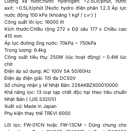
Lượng xả nước:nước hydrogen: ~2.5Lít/phút, nước
axit: ~0.5Lít/phút [Nước hydro điện phân 1.2.3 Áp lực
nước động 100 kPa (khoảng 1 kgf / c㎡) ]
Công suất lõi lọc: 16000 lít
Kích thước:Chiều rộng 272 x Độ sâu 177 x Chiều cao
415 mm
Áp lực đường ống nước: 70kPa ~ 750kPa
Trọng lượng: 6.4kg
Công suất tiêu thụ: 250W (lúc hoạt động) – 0.4W lúc
chờ
Điện áp sử dụng: AC 100V 5A 50/60Hz
Điện áp điện giải: Tối đa DC50V
Số chứng nhận y tế Nhật Bản: 226AKBZX00010000
Khả năng lọc: 13 loại tạp chất độc hại theo tiêu chuẩn
Nhật Bản ( (JIS S3201))
Xuất xứ: Made in Japan
Phụ kiện thay thế TREVI 6000
Lõi lọc: FW-01CN hoặc FW-13CM – Dùng chung cho