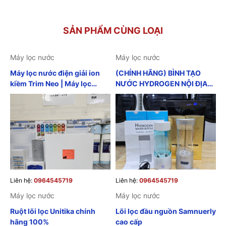
SẢN PHẨM CÙNG LOẠI
Máy lọc nước
Máy lọc nước
Máy lọc nước điện giải ion
(CHÍNH HÃNG) BÌNH TẠO
kiềm Trim Neo | Máy lọc
NƯỚC HYDROGEN NỘI ĐỊA
nước ion kiềm nội địa nhật
NHẬT GIẢM BÉO GIẢM CÂN
GIẢM MỠ BỤNG CHỐNG LÃO
HOÁ ĐẸP DA TĂNG CƯỜNG
SỨC KHỎE
Liên hệ:
0964545719
Liên hệ:
0964545719
Máy lọc nước
Máy lọc nước
Ruột lõi lọc Unitika chính
Lõi lọc đầu nguồn Samnuerly
hãng 100%
cao cấp