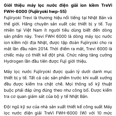
Giới thiệu máy lọc nước điện giải ion kiềm TreVi
FWH-6000 (Fujiiryoki hwp-55)
Fujiiryoki Trevi là thương hiệu nổi tiếng tại Nhật Bản và
thế giới. Hãng chuyên sản xuất các thiết bị y tế. Tuy
nhiên tại Việt Nam ít người tiêu dùng biết đến dòng
sản phẩm này. Trevi FWH 6000 là dòng máy lọc nước
ion kiềm nội địa Nhật, được tập đoàn Fujiiryoki cho ra
mắt lần đầu năm 2014. Thời điểm ra mắt, Trevi 6000 là
chiếc máy có thiết kế đột phá. Chức năng tăng cường
Hydrogen lần đầu tiên được Fuji giới thiệu.
Máy lọc nước Fujiiryoki được quản lý dưới danh mục
thiết bị y tế. Tất cả các sản phẩm trước khi xuất xưởng
đều được kiểm tra chặt chẽ. Mọi thông số kỹ thuật
buộc phải đáp ứng đúng theo như công bố. Được kiểm
tra cơ quan giám sát của bộ y tế Nhật Bản.
Đội ngũ kỹ sư của nhà sản xuất thiết kế công suất Máy
lọc nước điện giải TreVi FWH-6000 (W) với 10 mức