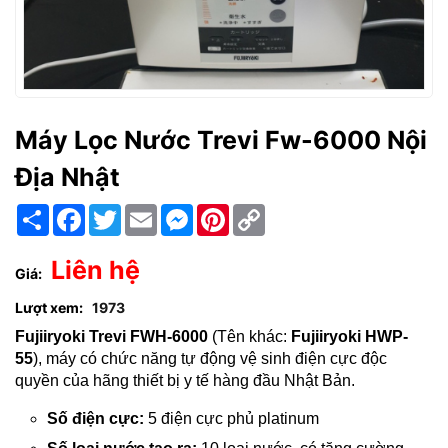
Máy Lọc Nước Trevi Fw-6000 Nội
Địa Nhật
Chia
Facebook
Twitter
Email
Messenger
Pinterest
Copy
sẻ
Link
Liên hệ
Giá:
Lượt xem:
1973
Fujiiryoki
Trevi FWH-6000
(Tên khác:
Fujiiryoki HWP-
55
), máy có chức năng tự động vệ sinh điện cực độc
quyền của hãng thiết bị y tế hàng đầu Nhật Bản.
Số điện cực:
5 điện cực phủ platinum