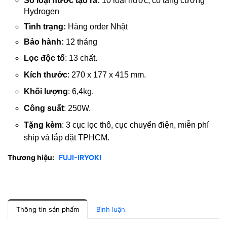
Số loại nước tạo ra:
10 loại nước, có tăng cường
Hydrogen
Tình trạng:
Hàng order Nhật
Bảo hành:
12 tháng
Lọc độc tố
: 13 chất.
Kích thước
: 270 x 177 x 415 mm.
Khối lượng
: 6,4kg.
Công suất
: 250W.
Tặng kèm
: 3 cục lọc thô, cục chuyển điện, miễn phí
ship và lắp đặt TPHCM.
Thương hiệu:
FUJI-IRYOKI
Thông tin sản phẩm
Bình luận