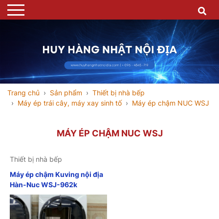
Trang chủ
Sản phẩm
Thiết bị nhà bếp
Máy ép trái cây, máy xay sinh tố
Máy ép chậm NUC WSJ
MÁY ÉP CHẬM NUC WSJ
Thiết bị nhà bếp
Máy ép chậm Kuving nội địa
Hàn-Nuc WSJ-962k