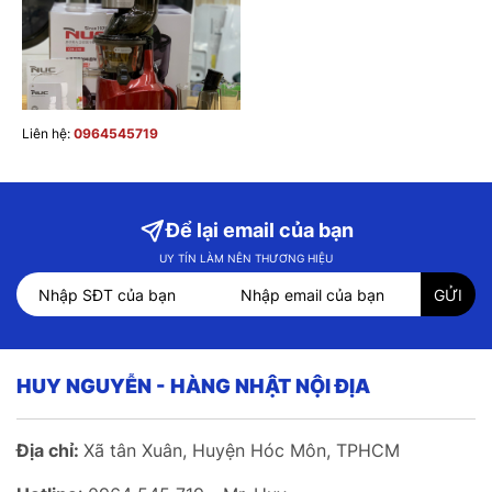
Liên hệ:
0964545719
Để lại email của bạn
UY TÍN LÀM NÊN THƯƠNG HIỆU
HUY NGUYỄN - HÀNG NHẬT NỘI ĐỊA
Địa chỉ:
Xã tân Xuân, Huyện Hóc Môn, TPHCM