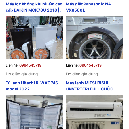
Máy lọc không khí bù ẩm cao
Máy giặt Panasonic NA-
cấp DAIKIN MCK70U 2018 |
VX8500L
Máy lọc không khí Daikin
Nhật Bản
Liên hệ:
0964545719
Liên hệ:
0964545719
Đồ điện gia dụng
Đồ điện gia dụng
Tủ lạnh Hitachi R-WXC74S
Máy lạnh MITSUBISHI
model 2022
(INVERTER) FULL CHỨC
NĂNG TỪ 1HP - 4HP