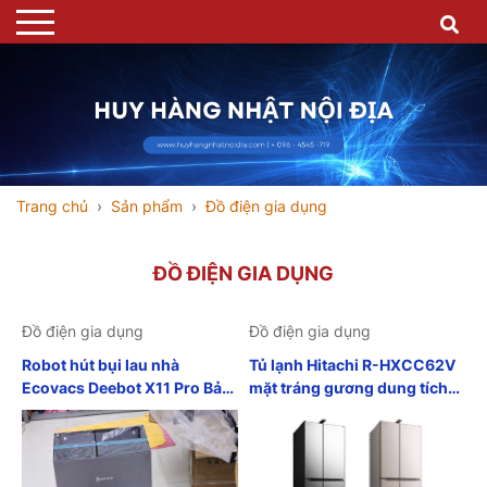
Trang chủ
Sản phẩm
Đồ điện gia dụng
ĐỒ ĐIỆN GIA DỤNG
Đồ điện gia dụng
Đồ điện gia dụng
Robot hút bụi lau nhà
Tủ lạnh Hitachi R-HXCC62V
Ecovacs Deebot X11 Pro Bản
mặt tráng gương dung tích
Quốc Tế date 2025
620L nội địa Nhật