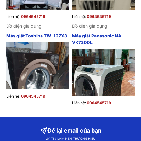
Liên hệ:
0964545719
Liên hệ:
0964545719
Đồ điện gia dụng
Đồ điện gia dụng
Máy giặt Toshiba TW-127X8
Máy giặt Panasonic NA-
VX7300L
Liên hệ:
0964545719
Liên hệ:
0964545719
Để lại email của bạn
UY TÍN LÀM NÊN THƯƠNG HIỆU