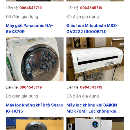
Liên hệ:
0964545719
Liên hệ:
0964545719
Đồ điện gia dụng
Đồ điện gia dụng
Máy giặt Panasonic NA-
Điều hòa Mitsubishi MSZ-
SVX870R
GV2222 (9000BTU)
Liên hệ:
0964545719
Liên hệ:
0964545719
Đồ điện gia dụng
Đồ điện gia dụng
Máy lọc không khí ô tô Sharp
Máy lọc không khí DAIKIN
IG-HC15
MCK70M | Lọc không khí
Daikin đồng hồ tròn