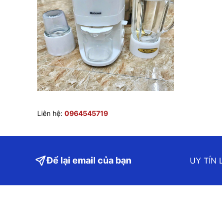
Liên hệ:
0964545719
Để lại email của bạn
UY TÍN