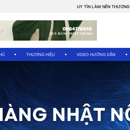
UY TÍN LÀM NÊN THƯƠNG HIỆU
HỦ
THƯƠNG HIỆU
VIDEO HƯỚNG DẪN