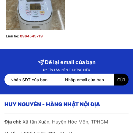
Liên hệ:
0964545719
Để lại email của bạn
UY TÍN LÀM NÊN THƯƠNG HIỆU
HUY NGUYỄN - HÀNG NHẬT NỘI ĐỊA
Địa chỉ:
Xã tân Xuân, Huyện Hóc Môn, TPHCM