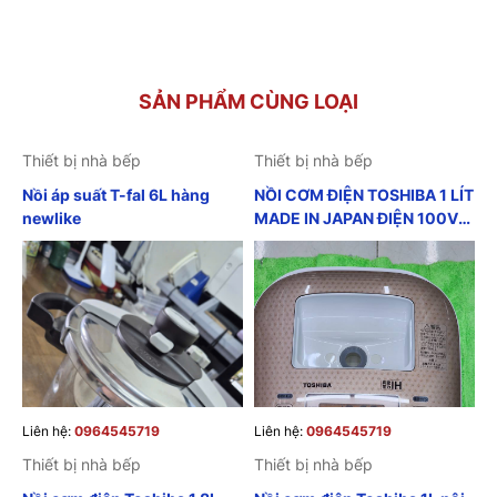
SẢN PHẨM CÙNG LOẠI
Thiết bị nhà bếp
Thiết bị nhà bếp
Nồi áp suất T-fal 6L hàng
NỒI CƠM ĐIỆN TOSHIBA 1 LÍT
newlike
MADE IN JAPAN ĐIỆN 100V
HÀNG LƯỚT
Liên hệ:
0964545719
Liên hệ:
0964545719
Thiết bị nhà bếp
Thiết bị nhà bếp