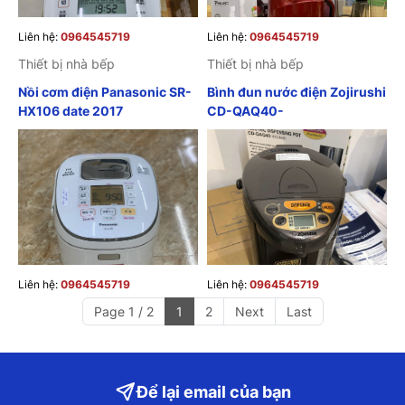
Liên hệ:
0964545719
Liên hệ:
0964545719
Thiết bị nhà bếp
Thiết bị nhà bếp
Nồi cơm điện Panasonic SR-
Bình đun nước điện Zojirushi
HX106 date 2017
CD-QAQ40-
Liên hệ:
0964545719
Liên hệ:
0964545719
Page 1 / 2
1
2
Next
Last
Để lại email của bạn