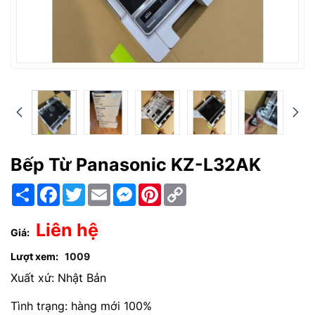
Bếp Từ Panasonic KZ-L32AK
Chia
Facebook
Twitter
Email
Messenger
Pinterest
Copy
sẻ
Link
Liên hệ
Giá:
Lượt xem:
1009
Xuất xứ: Nhật Bản
Tình trạng: hàng mới 100%