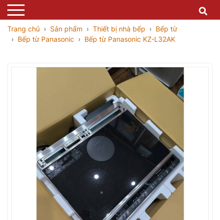
Trang chủ
Sản phẩm
Thiết bị nhà bếp
Bếp từ
Bếp từ Panasonic
Bếp từ Panasonic KZ-L32AK