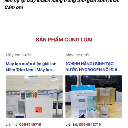
liên hệ lại Quý khách hàng trong thời gian sớm nhất.
Cảm ơn!
SẢN PHẨM CÙNG LOẠI
Máy lọc nước
Máy lọc nước
Máy lọc nước điện giải ion
(CHÍNH HÃNG) BÌNH TẠO
kiềm Trim Neo | Máy lọc
NƯỚC HYDROGEN NỘI ĐỊA
nước ion kiềm nội địa nhật
NHẬT GIẢM BÉO GIẢM CÂN
GIẢM MỠ BỤNG CHỐNG LÃO
HOÁ ĐẸP DA TĂNG CƯỜNG
SỨC KHỎE
Liên hệ:
0964545719
Liên hệ:
0964545719