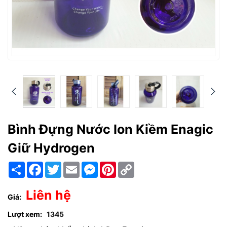
Bình Đựng Nước Ion Kiềm Enagic
Giữ Hydrogen
Chia
Facebook
Twitter
Email
Messenger
Pinterest
Copy
sẻ
Link
Liên hệ
Giá:
Lượt xem:
1345